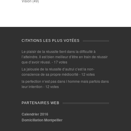
Vision
(49)
CITATIONS LES PLUS VOTÉES
Le plaisir de la réussite tient dans la difficulté à
l’atteindre. Il est bien meilleur d’être en train de réussir
que d’avoir réussi.
- 17 votes
La jalousie de la réussite d’autrui c’est la non-
conscience de sa propre médiocrité
- 12 votes
la perfection n’est pas dans l homme mais parfois dans
leur intention
- 12 votes
PARTENAIRES WEB
Calendrier 2016
Domiciliation Montpellier