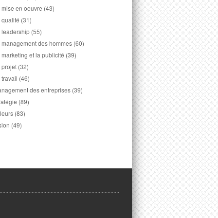
 mise en oeuvre
(43)
 qualité
(31)
 leadership
(55)
 management des hommes
(60)
 marketing et la publicité
(39)
 projet
(32)
 travail
(46)
nagement des entreprises
(39)
ratégie
(89)
leurs
(83)
sion
(49)