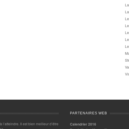
La
La
Le
Le
Le
Le
Le
Ma
St
Va
Vi
PARTENAIRES WEB
 à l’atteindre. Il est bien meilleur d’être
Calendrier 2016
es