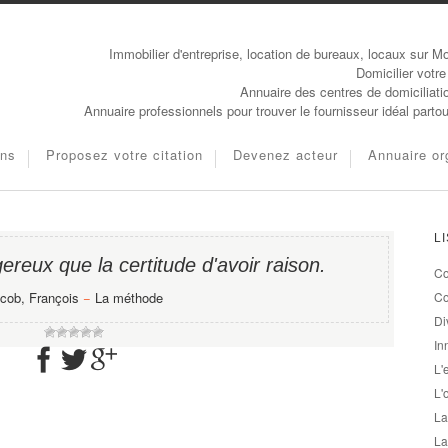
Immobilier d'entreprise, location de bureaux, locaux sur Mo
Domicilier votre
Annuaire des centres de domiciliati
Annuaire professionnels pour trouver le fournisseur idéal parto
ons
Proposez votre citation
Devenez acteur
Annuaire or
L
ereux que la certitude d'avoir raison.
Co
cob, François
−
La méthode
Co
Di
In
L'
L'
La
La