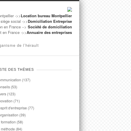
ntpellier ->>
Location bureau Montpellier
 siège social ->>
Domiciliation Entreprise
on en France -->
Société de domiciliation
ut en France ->>
Annuaire des entreprises
ganisme de l’hérault
ISTE DES THÈMES
mmunication
(137)
nseils
(53)
vers
(123)
novation
(71)
esprit d'entreprise
(77)
organisation
(39)
 formation
(58)
 méthode
(84)