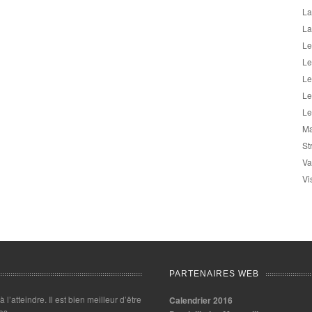
La
La
Le
Le
Le
Le
Le
Ma
St
Va
Vi
PARTENAIRES WEB
 à l’atteindre. Il est bien meilleur d’être
Calendrier 2016
es