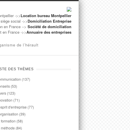
ntpellier ->>
Location bureau Montpellier
 siège social ->>
Domiciliation Entreprise
on en France -->
Société de domiciliation
ut en France ->>
Annuaire des entreprises
ganisme de l’hérault
ISTE DES THÈMES
mmunication
(137)
nseils
(53)
vers
(123)
novation
(71)
esprit d'entreprise
(77)
organisation
(39)
 formation
(58)
 méthode
(84)