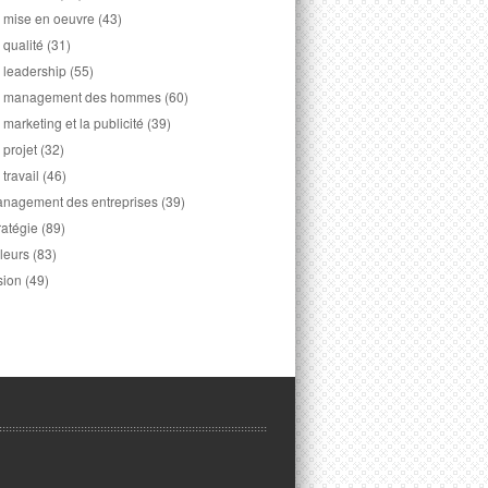
 mise en oeuvre
(43)
 qualité
(31)
 leadership
(55)
 management des hommes
(60)
 marketing et la publicité
(39)
 projet
(32)
 travail
(46)
nagement des entreprises
(39)
ratégie
(89)
leurs
(83)
sion
(49)