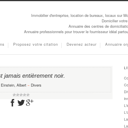
Immobilier d'entreprise, location de bureaux, locaux sur Mo
Domicilier votre
Annuaire des centres de domiciliati
Annuaire professionnels pour trouver le fournisseur idéal parto
ons
Proposez votre citation
Devenez acteur
Annuaire or
L
t jamais entièrement noir.
Co
Einstein, Albert
−
Divers
Co
Di
In
L'
L'
La
La