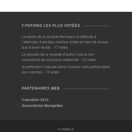
CITATIONS LES PLUS VOTÉES
Le plaisir de la réussite tient dans la difficulté à
l’atteindre. Il est bien meilleur d’être en train de réussir
que d’avoir réussi.
- 17 votes
La jalousie de la réussite d’autrui c’est la non-
conscience de sa propre médiocrité
- 12 votes
la perfection n’est pas dans l homme mais parfois dans
leur intention
- 12 votes
PARTENAIRES WEB
Calendrier 2016
Domiciliation Montpellier
© citation.fr