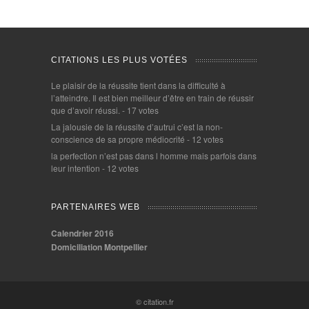
CITATIONS LES PLUS VOTÉES
Le plaisir de la réussite tient dans la difficulté à
l’atteindre. Il est bien meilleur d’être en train de réussir
que d’avoir réussi.
- 17 votes
La jalousie de la réussite d’autrui c’est la non-
conscience de sa propre médiocrité
- 12 votes
la perfection n’est pas dans l homme mais parfois dans
leur intention
- 12 votes
PARTENAIRES WEB
Calendrier 2016
Domiciliation Montpellier
© citation.fr