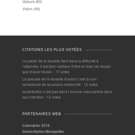
Valeurs
(83)
Vision
(49)
CITATIONS LES PLUS VOTÉES
Le plaisir de la réussite tient dans la difficulté à
l’atteindre. Il est bien meilleur d’être en train de réussir
que d’avoir réussi.
- 17 votes
La jalousie de la réussite d’autrui c’est la non-
conscience de sa propre médiocrité
- 12 votes
la perfection n’est pas dans l homme mais parfois dans
leur intention
- 12 votes
PARTENAIRES WEB
Calendrier 2016
Domiciliation Montpellier