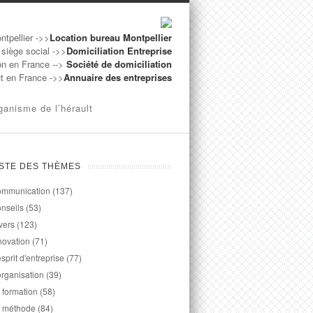
ntpellier ->>
Location bureau Montpellier
 siège social ->>
Domiciliation Entreprise
on en France -->
Société de domiciliation
ut en France ->>
Annuaire des entreprises
ganisme de l’hérault
ISTE DES THÈMES
mmunication
(137)
nseils
(53)
vers
(123)
novation
(71)
esprit d'entreprise
(77)
organisation
(39)
 formation
(58)
 méthode
(84)