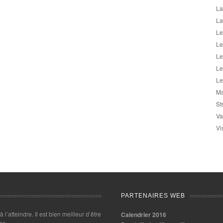
La
La
Le
Le
Le
Le
Le
Ma
St
Va
Vi
PARTENAIRES WEB
 à l’atteindre. Il est bien meilleur d’être
Calendrier 2016
es