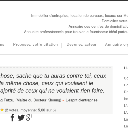
Immobilier d'entreprise, location de bureaux, locaux sur Mo
Domicilier votre
Annuaire des centres de domiciliati
Annuaire professionnels pour trouver le fournisseur idéal parto
ons
Proposez votre citation
Devenez acteur
Annuaire or
L
chose, sache que tu auras contre toi, ceux
Co
 la même chose, ceux qui voulaient le
Co
jorité de ceux qui ne voulaient rien faire.
Di
In
g Futzu, (Maître ou Docteur Khoung)
−
L'esprit d'entreprise
L'
(
2
votes, moyenne:
5,00
sur 5)
L'
La
La