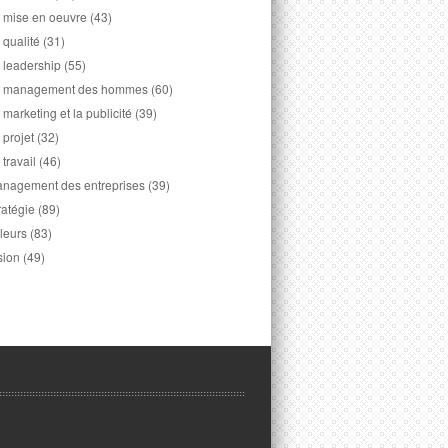
 mise en oeuvre
(43)
 qualité
(31)
 leadership
(55)
 management des hommes
(60)
 marketing et la publicité
(39)
 projet
(32)
 travail
(46)
nagement des entreprises
(39)
ratégie
(89)
leurs
(83)
sion
(49)