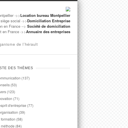
ntpellier ->>
Location bureau Montpellier
 siège social ->>
Domiciliation Entreprise
on en France -->
Société de domiciliation
ut en France ->>
Annuaire des entreprises
ganisme de l’hérault
ISTE DES THÈMES
mmunication
(137)
nseils
(53)
vers
(123)
novation
(71)
esprit d'entreprise
(77)
organisation
(39)
 formation
(58)
 méthode
(84)