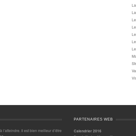
La
La
Le
Le
Le
Le
Le
Ma
St
Va
Vi
PARTENAIRES WEB
 à l’atteindre. Il est bien meilleur d’être
Calendrier 2016
es