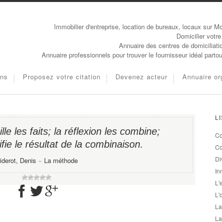
Immobilier d'entreprise, location de bureaux, locaux sur Mo
Domicilier votre
Annuaire des centres de domiciliati
Annuaire professionnels pour trouver le fournisseur idéal parto
ons
Proposez votre citation
Devenez acteur
Annuaire or
L
le les faits; la réflexion les combine;
Co
ifie le résultat de la combinaison.
Co
Di
iderot, Denis
−
La méthode
In
L'
L'
La
La