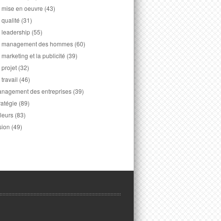
 mise en oeuvre
(43)
 qualité
(31)
 leadership
(55)
 management des hommes
(60)
 marketing et la publicité
(39)
 projet
(32)
 travail
(46)
nagement des entreprises
(39)
ratégie
(89)
leurs
(83)
sion
(49)