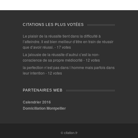
CITATIONS LES PLUS VOTÉES
Le plaisir de la réussite tient dans la difficulté à
l’atteindre. Il est bien meilleur d’être en train de réussir
que d’avoir réussi.
- 17 votes
La jalousie de la réussite d’autrui c’est la non-
conscience de sa propre médiocrité
- 12 votes
la perfection n’est pas dans l homme mais parfois dans
leur intention
- 12 votes
PARTENAIRES WEB
Calendrier 2016
Domiciliation Montpellier
© citation.fr