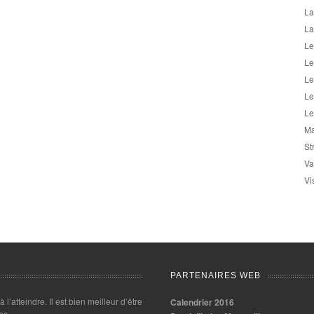
La
La
Le
Le
Le
Le
Le
Ma
St
Va
Vi
PARTENAIRES WEB
 à l’atteindre. Il est bien meilleur d’être
Calendrier 2016
es