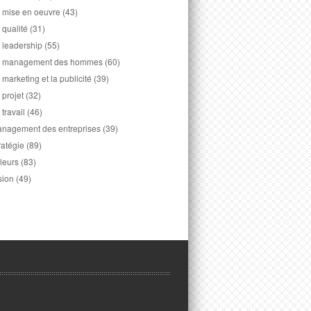
 mise en oeuvre
(43)
 qualité
(31)
 leadership
(55)
 management des hommes
(60)
 marketing et la publicité
(39)
 projet
(32)
 travail
(46)
nagement des entreprises
(39)
ratégie
(89)
leurs
(83)
sion
(49)