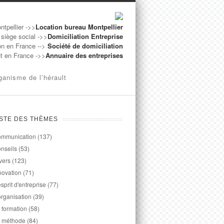
ntpellier ->>
Location bureau Montpellier
 siège social ->>
Domiciliation Entreprise
on en France -->
Société de domiciliation
ut en France ->>
Annuaire des entreprises
ganisme de l’hérault
ISTE DES THÈMES
mmunication
(137)
nseils
(53)
vers
(123)
novation
(71)
esprit d'entreprise
(77)
organisation
(39)
 formation
(58)
 méthode
(84)