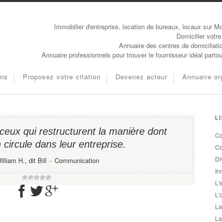
Immobilier d'entreprise, location de bureaux, locaux sur Mo
Domicilier votre
Annuaire des centres de domiciliati
Annuaire professionnels pour trouver le fournisseur idéal parto
ons
Proposez votre citation
Devenez acteur
Annuaire or
L
ceux qui restructurent la manière dont
Co
n circule dans leur entreprise.
Co
Di
lliam H., dit Bill
−
Communication
In
L'
L'
La
La