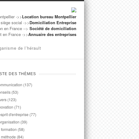
ntpellier ->>
Location bureau Montpellier
 siège social ->>
Domiciliation Entreprise
on en France -->
Société de domiciliation
ut en France ->>
Annuaire des entreprises
ganisme de l’hérault
ISTE DES THÈMES
mmunication
(137)
nseils
(53)
vers
(123)
novation
(71)
esprit d'entreprise
(77)
organisation
(39)
 formation
(58)
 méthode
(84)