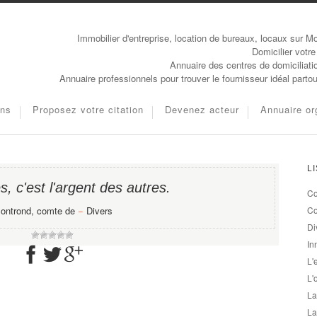
Immobilier d'entreprise, location de bureaux, locaux sur Mo
Domicilier votre
Annuaire des centres de domiciliati
Annuaire professionnels pour trouver le fournisseur idéal parto
ons
Proposez votre citation
Devenez acteur
Annuaire or
L
s, c'est l'argent des autres.
Co
ontrond, comte de
−
Divers
Co
Di
In
L'
L'
La
La