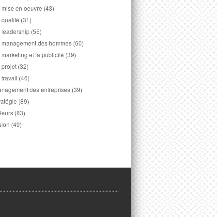
 mise en oeuvre
(43)
 qualité
(31)
 leadership
(55)
 management des hommes
(60)
 marketing et la publicité
(39)
 projet
(32)
 travail
(46)
nagement des entreprises
(39)
ratégie
(89)
leurs
(83)
sion
(49)