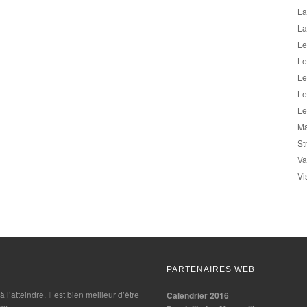
La
La
Le
Le
Le
Le
Le
Ma
St
Va
Vi
PARTENAIRES WEB
 à l’atteindre. Il est bien meilleur d’être
Calendrier 2016
es