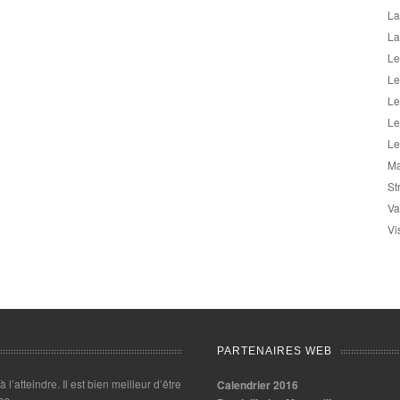
La
La
Le
Le
Le
Le
Le
Ma
St
Va
Vi
PARTENAIRES WEB
 à l’atteindre. Il est bien meilleur d’être
Calendrier 2016
es