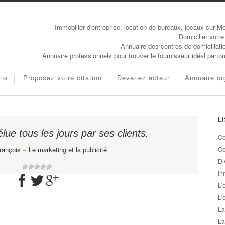
Immobilier d'entreprise, location de bureaux, locaux sur Mo
Domicilier votre
Annuaire des centres de domiciliati
Annuaire professionnels pour trouver le fournisseur idéal parto
ons
Proposez votre citation
Devenez acteur
Annuaire or
L
élue tous les jours par ses clients.
Co
rançois
−
Le marketing et la publicité
Co
Di
In
L'
L'
La
La