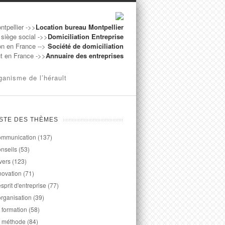
ntpellier ->>
Location bureau Montpellier
 siège social ->>
Domiciliation Entreprise
on en France -->
Société de domiciliation
ut en France ->>
Annuaire des entreprises
ganisme de l’hérault
ISTE DES THÈMES
mmunication
(137)
nseils
(53)
vers
(123)
novation
(71)
esprit d'entreprise
(77)
organisation
(39)
 formation
(58)
 méthode
(84)