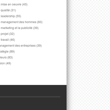
 mise en oeuvre
(43)
 qualité
(31)
 leadership
(55)
 management des hommes
(60)
 marketing et la publicité
(39)
 projet
(32)
 travail
(46)
nagement des entreprises
(39)
ratégie
(89)
leurs
(83)
sion
(49)