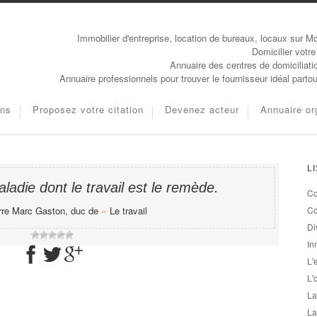
Immobilier d'entreprise, location de bureaux, locaux sur Mo
Domicilier votre
Annuaire des centres de domiciliati
Annuaire professionnels pour trouver le fournisseur idéal parto
ons
Proposez votre citation
Devenez acteur
Annuaire or
L
ladie dont le travail est le remède.
Co
erre Marc Gaston, duc de
−
Le travail
Co
Di
In
L'
L'
La
La