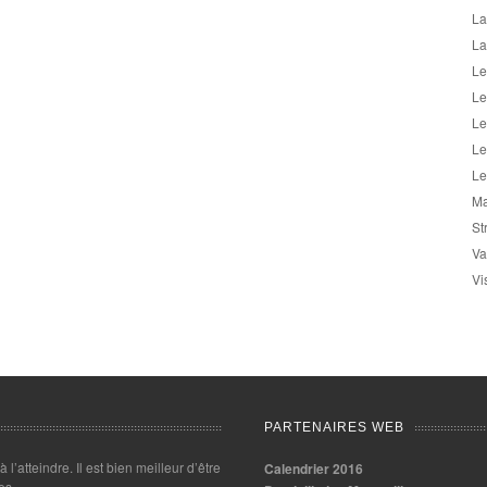
La
La
Le
Le
Le
Le
Le
Ma
St
Va
Vi
PARTENAIRES WEB
 à l’atteindre. Il est bien meilleur d’être
Calendrier 2016
es