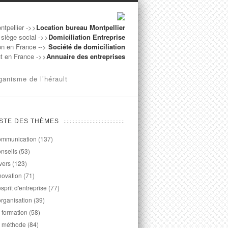
ntpellier ->>
Location bureau Montpellier
 siège social ->>
Domiciliation Entreprise
on en France -->
Société de domiciliation
ut en France ->>
Annuaire des entreprises
ganisme de l’hérault
ISTE DES THÈMES
mmunication
(137)
nseils
(53)
vers
(123)
novation
(71)
esprit d'entreprise
(77)
organisation
(39)
 formation
(58)
 méthode
(84)