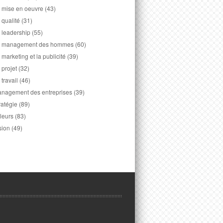
 mise en oeuvre
(43)
 qualité
(31)
 leadership
(55)
 management des hommes
(60)
 marketing et la publicité
(39)
 projet
(32)
 travail
(46)
nagement des entreprises
(39)
ratégie
(89)
leurs
(83)
sion
(49)