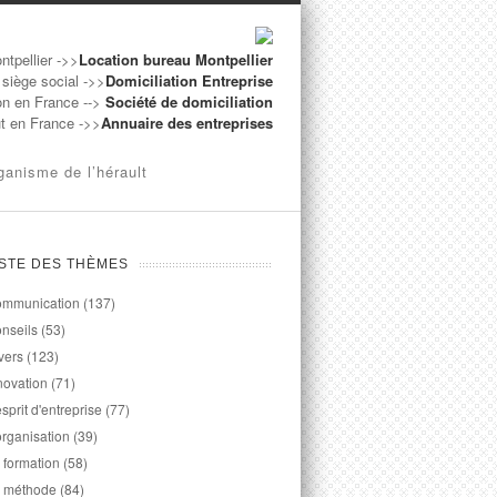
ntpellier ->>
Location bureau Montpellier
 siège social ->>
Domiciliation Entreprise
on en France -->
Société de domiciliation
ut en France ->>
Annuaire des entreprises
ganisme de l’hérault
ISTE DES THÈMES
mmunication
(137)
nseils
(53)
vers
(123)
novation
(71)
esprit d'entreprise
(77)
organisation
(39)
 formation
(58)
 méthode
(84)