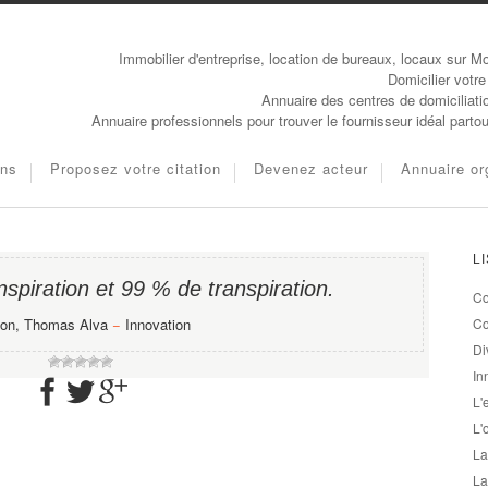
Immobilier d'entreprise, location de bureaux, locaux sur Mo
Domicilier votre
Annuaire des centres de domiciliati
Annuaire professionnels pour trouver le fournisseur idéal parto
ons
Proposez votre citation
Devenez acteur
Annuaire or
L
nspiration et 99 % de transpiration.
Co
on, Thomas Alva
−
Innovation
Co
Di
In
L'
L'
La
La