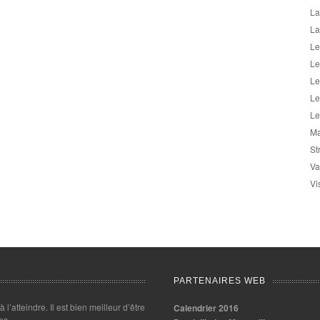
La
La
Le
Le
Le
Le
Le
Ma
St
Va
Vi
PARTENAIRES WEB
 à l’atteindre. Il est bien meilleur d’être
Calendrier 2016
es