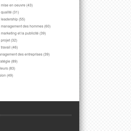
 mise en oeuvre
(43)
 qualité
(31)
 leadership
(55)
 management des hommes
(60)
 marketing et la publicité
(39)
 projet
(32)
 travail
(46)
nagement des entreprises
(39)
ratégie
(89)
leurs
(83)
sion
(49)