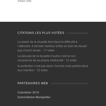
Vision
(49)
CITATIONS LES PLUS VOTÉES
Le plaisir de la réussite tient dans la difficulté à
l’atteindre. Il est bien meilleur d’être en train de réussir
que d’avoir réussi.
- 17 votes
La jalousie de la réussite d’autrui c’est la non-
conscience de sa propre médiocrité
- 12 votes
la perfection n’est pas dans l homme mais parfois dans
leur intention
- 12 votes
PARTENAIRES WEB
Calendrier 2016
Domiciliation Montpellier