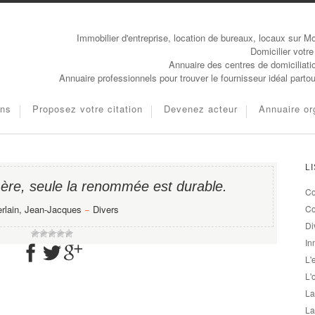
Immobilier d'entreprise, location de bureaux, locaux sur Mo
Domicilier votre
Annuaire des centres de domiciliati
Annuaire professionnels pour trouver le fournisseur idéal parto
ons
Proposez votre citation
Devenez acteur
Annuaire or
L
mère, seule la renommée est durable.
Co
rlain, Jean-Jacques
−
Divers
Co
Di
In
L'
L'
La
La