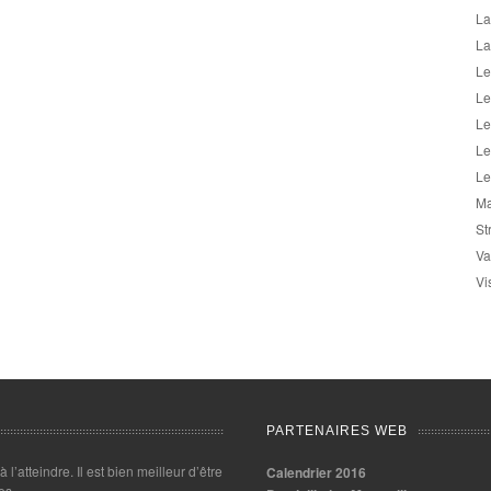
La
La
Le
Le
Le
Le
Le
Ma
St
Va
Vi
PARTENAIRES WEB
 à l’atteindre. Il est bien meilleur d’être
Calendrier 2016
es