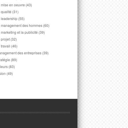
 mise en oeuvre
(43)
 qualité
(31)
 leadership
(55)
 management des hommes
(60)
 marketing et la publicité
(39)
 projet
(32)
 travail
(46)
nagement des entreprises
(39)
ratégie
(89)
leurs
(83)
sion
(49)