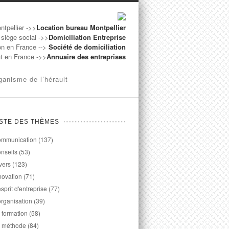
ntpellier ->>
Location bureau Montpellier
 siège social ->>
Domiciliation Entreprise
on en France -->
Société de domiciliation
ut en France ->>
Annuaire des entreprises
ganisme de l’hérault
ISTE DES THÈMES
mmunication
(137)
nseils
(53)
vers
(123)
novation
(71)
esprit d'entreprise
(77)
organisation
(39)
 formation
(58)
 méthode
(84)