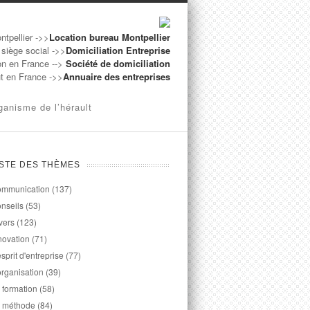
ntpellier ->>
Location bureau Montpellier
 siège social ->>
Domiciliation Entreprise
on en France -->
Société de domiciliation
ut en France ->>
Annuaire des entreprises
ganisme de l’hérault
ISTE DES THÈMES
mmunication
(137)
nseils
(53)
vers
(123)
novation
(71)
esprit d'entreprise
(77)
organisation
(39)
 formation
(58)
 méthode
(84)