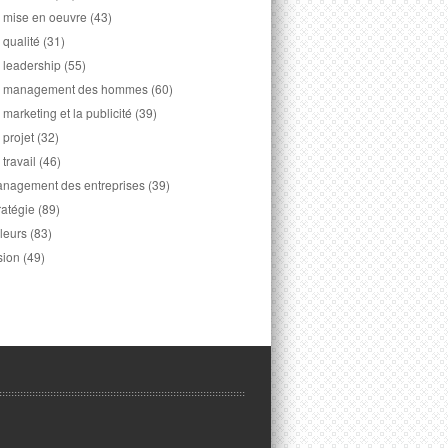
 mise en oeuvre
(43)
 qualité
(31)
 leadership
(55)
 management des hommes
(60)
 marketing et la publicité
(39)
 projet
(32)
 travail
(46)
nagement des entreprises
(39)
ratégie
(89)
leurs
(83)
sion
(49)