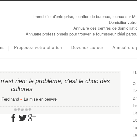
Immobilier d'entreprise, location de bureaux, locaux sur Mo
Domicilier votre
Annuaire des centres de domiciliati
Annuaire professionnels pour trouver le fournisseur idéal parto
ons
Proposez votre citation
Devenez acteur
Annuaire or
L
 n'est rien; le problème, c'est le choc des
Co
cultures.
Co
Di
, Ferdinand
−
La mise en oeuvre
In
L'
L'
La
La