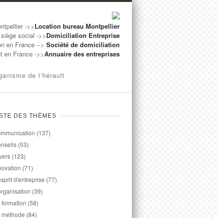
ntpellier ->>
Location bureau Montpellier
 siège social ->>
Domiciliation Entreprise
on en France -->
Société de domiciliation
ut en France ->>
Annuaire des entreprises
ganisme de l’hérault
ISTE DES THÈMES
mmunication
(137)
nseils
(53)
vers
(123)
novation
(71)
esprit d'entreprise
(77)
organisation
(39)
 formation
(58)
 méthode
(84)