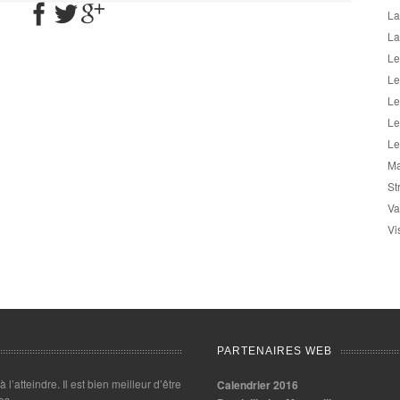
La
La
Le
Le
Le
Le
Le
Ma
St
Va
Vi
PARTENAIRES WEB
 à l’atteindre. Il est bien meilleur d’être
Calendrier 2016
es