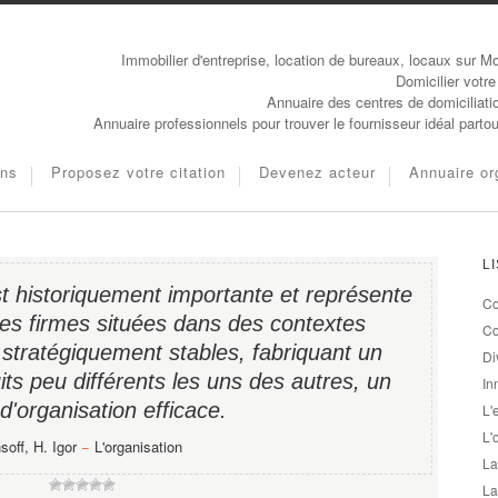
Immobilier d'entreprise, location de bureaux, locaux sur Mo
Domicilier votre
Annuaire des centres de domiciliati
Annuaire professionnels pour trouver le fournisseur idéal parto
ons
Proposez votre citation
Devenez acteur
Annuaire or
L
st historiquement importante et représente
Co
nes firmes situées dans des contextes
Co
 stratégiquement stables, fabriquant un
Di
ts peu différents les uns des autres, un
In
'organisation efficace.
L'
L'
soff, H. Igor
−
L'organisation
La
La