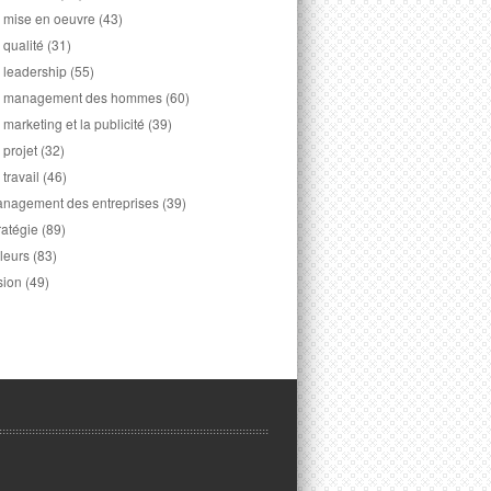
 mise en oeuvre
(43)
 qualité
(31)
 leadership
(55)
 management des hommes
(60)
 marketing et la publicité
(39)
 projet
(32)
 travail
(46)
nagement des entreprises
(39)
ratégie
(89)
leurs
(83)
sion
(49)