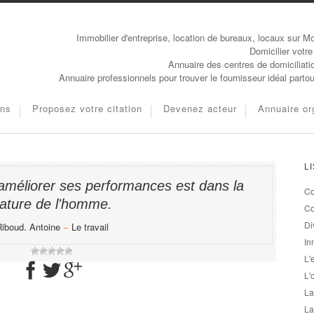
Immobilier d'entreprise, location de bureaux, locaux sur Mo
Domicilier votre
Annuaire des centres de domiciliati
Annuaire professionnels pour trouver le fournisseur idéal parto
ons
Proposez votre citation
Devenez acteur
Annuaire or
L
'améliorer ses performances est dans la
Co
ature de l'homme.
Co
Di
iboud. Antoine
−
Le travail
In
L'
L'
La
La