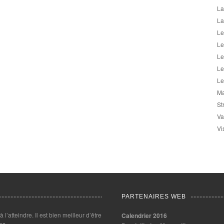
La
La
Le
Le
Le
Le
Le
Ma
St
Va
Vi
PARTENAIRES WEB
 à l’atteindre. Il est bien meilleur d’être
Calendrier 2016
es