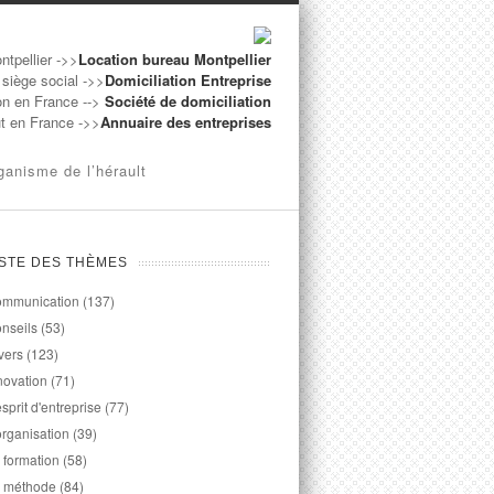
ntpellier ->>
Location bureau Montpellier
 siège social ->>
Domiciliation Entreprise
on en France -->
Société de domiciliation
ut en France ->>
Annuaire des entreprises
ganisme de l’hérault
ISTE DES THÈMES
mmunication
(137)
nseils
(53)
vers
(123)
novation
(71)
esprit d'entreprise
(77)
organisation
(39)
 formation
(58)
 méthode
(84)