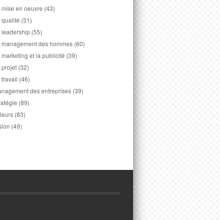
 mise en oeuvre
(43)
 qualité
(31)
 leadership
(55)
 management des hommes
(60)
 marketing et la publicité
(39)
 projet
(32)
 travail
(46)
nagement des entreprises
(39)
ratégie
(89)
leurs
(83)
sion
(49)