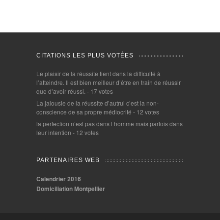
CITATIONS LES PLUS VOTÉES
Le plaisir de la réussite tient dans la difficulté à
l’atteindre. Il est bien meilleur d’être en train de réussir
que d’avoir réussi.
- 17 votes
La jalousie de la réussite d’autrui c’est la non-
conscience de sa propre médiocrité
- 12 votes
la perfection n’est pas dans l homme mais parfois dans
leur intention
- 12 votes
PARTENAIRES WEB
Calendrier 2016
Domiciliation Montpellier