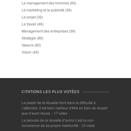
Le management des hommes
(60)
Le marketing et la publicité
(39)
Le projet
(32)
Le travail
(46)
Management des entreprises
(39)
Stratégie
(89)
Valeurs
(83)
Vision
(49)
CITATIONS LES PLUS VOTÉES
Le plaisir de la réussite tient dans la difficulté à
l’atteindre. Il est bien meilleur d’être en train de réussir
que d’avoir réussi.
- 17 votes
La jalousie de la réussite d’autrui c’est la non-
conscience de sa propre médiocrité
- 12 votes