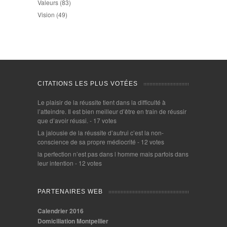
Valeurs
(83)
Vision
(49)
CITATIONS LES PLUS VOTÉES
Le plaisir de la réussite tient dans la difficulté à
l’atteindre. Il est bien meilleur d’être en train de réussir
que d’avoir réussi.
- 17 votes
La jalousie de la réussite d’autrui c’est la non-
conscience de sa propre médiocrité
- 12 votes
la perfection n’est pas dans l homme mais parfois dans
leur intention
- 12 votes
PARTENAIRES WEB
Calendrier 2016
Domiciliation Montpellier