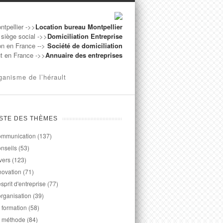
ntpellier ->>
Location bureau Montpellier
 siège social ->>
Domiciliation Entreprise
on en France -->
Société de domiciliation
ut en France ->>
Annuaire des entreprises
ganisme de l’hérault
ISTE DES THÈMES
mmunication
(137)
nseils
(53)
vers
(123)
novation
(71)
esprit d'entreprise
(77)
organisation
(39)
 formation
(58)
 méthode
(84)