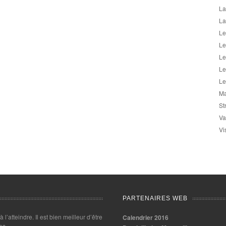
La
La
Le
Le
Le
Le
Le
Ma
St
Va
Vi
PARTENAIRES WEB
 à l’atteindre. Il est bien meilleur d’être
Calendrier 2016
es