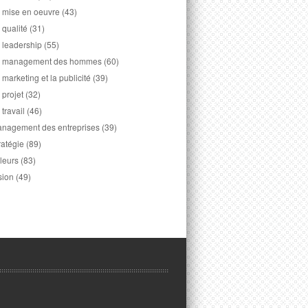
 mise en oeuvre
(43)
 qualité
(31)
 leadership
(55)
 management des hommes
(60)
 marketing et la publicité
(39)
 projet
(32)
 travail
(46)
nagement des entreprises
(39)
ratégie
(89)
leurs
(83)
sion
(49)