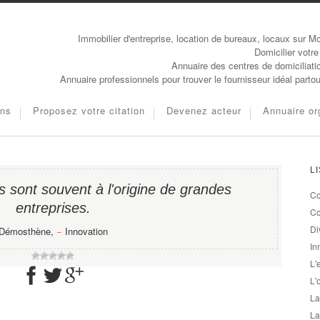
Immobilier d'entreprise, location de bureaux, locaux sur Mo
Domicilier votre
Annuaire des centres de domiciliati
Annuaire professionnels pour trouver le fournisseur idéal parto
ons
Proposez votre citation
Devenez acteur
Annuaire or
L
s sont souvent à l'origine de grandes
Co
entreprises.
Co
Di
Démosthène,
−
Innovation
In
L'
L'
La
La