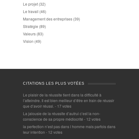
Le projet
(32)
Le travail
(46)
Management des entreprises
(39)
Stratégie
(89)
Valeurs
(83)
Vision
(49)
CITATIONS LES PLUS VOTÉES
Le plaisir de la réussite tient dans la difficulté à
l’atteindre. Il est bien meilleur d’être en train de réussir
que d’avoir réussi.
- 17 votes
La jalousie de la réussite d’autrui c’est la non-
conscience de sa propre médiocrité
- 12 votes
la perfection n’est pas dans l homme mais parfois dans
leur intention
- 12 votes