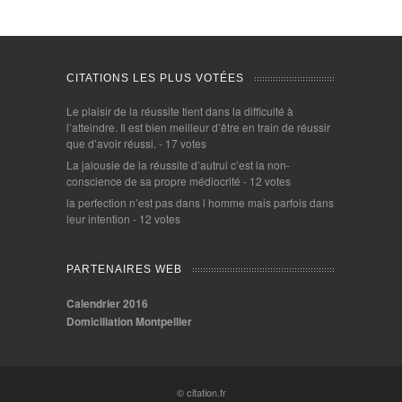
CITATIONS LES PLUS VOTÉES
Le plaisir de la réussite tient dans la difficulté à
l’atteindre. Il est bien meilleur d’être en train de réussir
que d’avoir réussi.
- 17 votes
La jalousie de la réussite d’autrui c’est la non-
conscience de sa propre médiocrité
- 12 votes
la perfection n’est pas dans l homme mais parfois dans
leur intention
- 12 votes
PARTENAIRES WEB
Calendrier 2016
Domiciliation Montpellier
© citation.fr