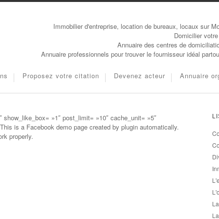
Immobilier d'entreprise, location de bureaux, locaux sur Mo
Domicilier votre
Annuaire des centres de domiciliati
Annuaire professionnels pour trouver le fournisseur idéal parto
ons
Proposez votre citation
Devenez acteur
Annuaire or
 show_like_box= »1″ post_limit= »10″ cache_unit= »5″
L
This is a Facebook demo page created by plugin automatically.
Co
rk properly.
Co
Di
In
L'
L'
La
La