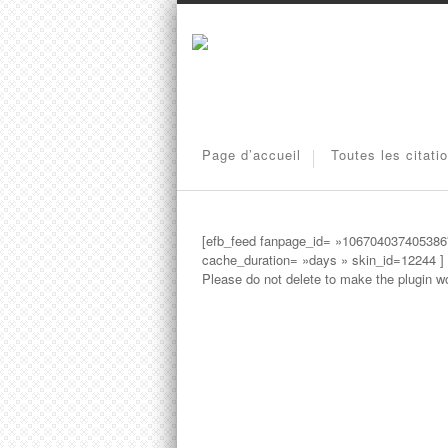
Page d’accueil
Toutes les citati
[efb_feed fanpage_id= »106704037405386″
cache_duration= »days » skin_id=12244 ] 
Please do not delete to make the plugin wo