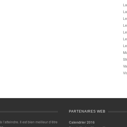
La
La
Le
Le
Le
Le
Le
Ma
St
Va
Vi
PARTENAIRES WEB
 à l’atteindre. Il est bien meilleur d’être
Calendrier 2016
es