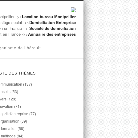
ntpellier ->>
Location bureau Montpellier
 siège social ->>
Domiciliation Entreprise
on en France -->
Société de domiciliation
ut en France ->>
Annuaire des entreprises
ganisme de l’hérault
ISTE DES THÈMES
mmunication
(137)
nseils
(53)
vers
(123)
novation
(71)
esprit d'entreprise
(77)
organisation
(39)
 formation
(58)
 méthode
(84)