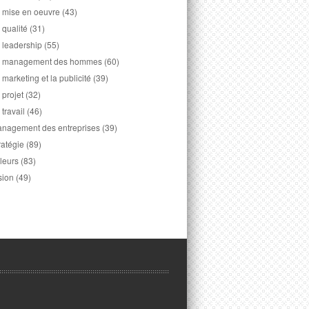
 mise en oeuvre
(43)
 qualité
(31)
 leadership
(55)
 management des hommes
(60)
 marketing et la publicité
(39)
 projet
(32)
 travail
(46)
nagement des entreprises
(39)
ratégie
(89)
leurs
(83)
sion
(49)