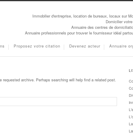
Immobilier d'entreprise, location de bureaux, locaux sur Mo
Domicilier votre
Annuaire des centres de domiciliati
Annuaire professionnels pour trouver le fournisseur idéal parto
ons
Proposez votre citation
Devenez acteur
Annuaire or
L
e requested archive. Perhaps searching will help find a related post.
Co
Co
Di
In
L'
L'
La
La