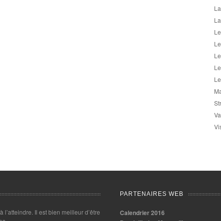
La
La
Le
Le
Le
Le
Le
Ma
St
Va
Vi
PARTENAIRES WEB
 à l’atteindre. Il est bien meilleur d’être
Calendrier 2016
es