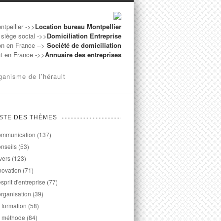
ntpellier ->>
Location bureau Montpellier
 siège social ->>
Domiciliation Entreprise
on en France -->
Société de domiciliation
ut en France ->>
Annuaire des entreprises
ganisme de l’hérault
ISTE DES THÈMES
mmunication
(137)
nseils
(53)
vers
(123)
novation
(71)
esprit d'entreprise
(77)
organisation
(39)
 formation
(58)
 méthode
(84)