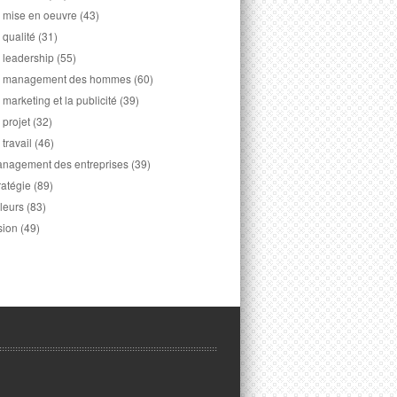
 mise en oeuvre
(43)
 qualité
(31)
 leadership
(55)
 management des hommes
(60)
 marketing et la publicité
(39)
 projet
(32)
 travail
(46)
nagement des entreprises
(39)
ratégie
(89)
leurs
(83)
sion
(49)