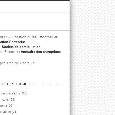
llier ->>
Location bureau Montpellier
ation Entreprise
->
Société de domiciliation
t en France ->>
Annuaire des entreprises
ganisme de l’hérault
ISTE DES THÈMES
mmunication
(137)
nseils
(53)
vers
(123)
novation
(71)