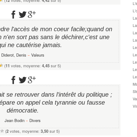
(
12
votes, moyenne:
4,42
sur 5)
L'
L'
La
La
endre l'accès de mon coeur facile;quand on
La
n n'en sort pas sans le déchirer,c'est une
La
qui ne cautérise jamais.
Le
Diderot, Denis
−
Valeurs
Le
Le
(
11
votes, moyenne:
4,45
sur 5)
Le
Le
Ma
St
it se retrouver dans l’intérêt du politique ;
Va
pare on appel cela tyrannie ou fausse
Vi
démocratie.
Jean Bodin
−
Divers
(
2
votes, moyenne:
3,50
sur 5)