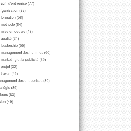
esprit d'entreprise
(77)
organisation
(39)
 formation
(58)
 méthode
(84)
 mise en oeuvre
(43)
 qualité
(31)
 leadership
(55)
 management des hommes
(60)
 marketing et la publicité
(39)
 projet
(32)
 travail
(46)
nagement des entreprises
(39)
ratégie
(89)
leurs
(83)
sion
(49)