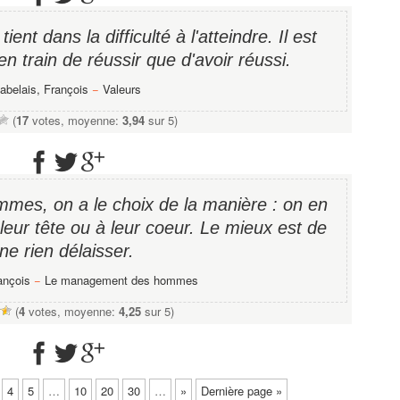
tient dans la difficulté à l'atteindre. Il est
en train de réussir que d'avoir réussi.
abelais, François
−
Valeurs
(
17
votes, moyenne:
3,94
sur 5)
mes, on a le choix de la manière : on en
 leur tête ou à leur coeur. Le mieux est de
ne rien délaisser.
ançois
−
Le management des hommes
(
4
votes, moyenne:
4,25
sur 5)
4
5
…
10
20
30
…
»
Dernière page »