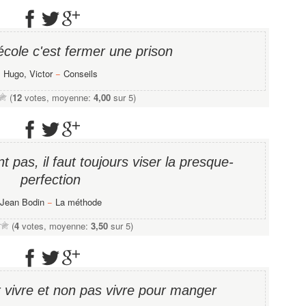
école c'est fermer une prison
Hugo, Victor
−
Conseils
(
12
votes, moyenne:
4,00
sur 5)
t pas, il faut toujours viser la presque-
perfection
Jean Bodin
−
La méthode
(
4
votes, moyenne:
3,50
sur 5)
r vivre et non pas vivre pour manger