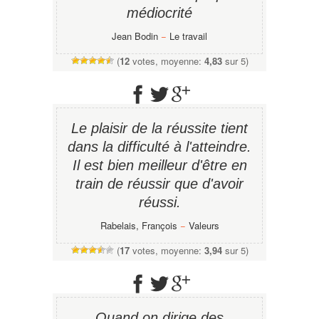
médiocrité
Jean Bodin
−
Le travail
(
12
votes, moyenne:
4,83
sur 5)
Le plaisir de la réussite tient
dans la difficulté à l'atteindre.
Il est bien meilleur d'être en
train de réussir que d'avoir
réussi.
Rabelais, François
−
Valeurs
(
17
votes, moyenne:
3,94
sur 5)
Quand on dirige des