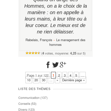
Hommes, on a le choix de la
manière : on en appelle à
leurs mains, à leur tête ou à
leur coeur. Le mieux est de
ne rien délaisser.
Rabelais, François
−
Le management des
hommes
(
4
votes, moyenne:
4,25
sur 5)
Page 1 sur 122
1
2
3
4
5
…
10
20
30
…
»
Dernière page »
LISTE DES THÈMES
Communication
(137)
Conseils
(53)
Divers
(123)