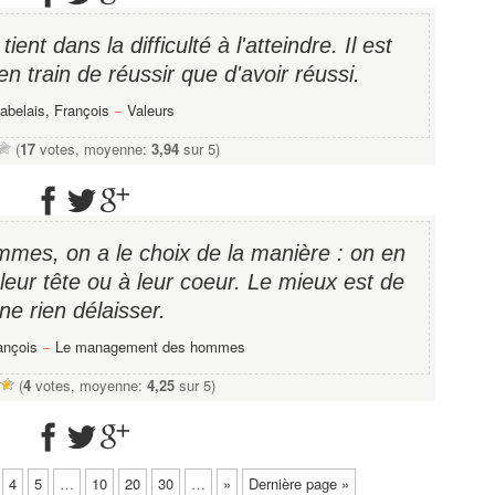
tient dans la difficulté à l'atteindre. Il est
en train de réussir que d'avoir réussi.
abelais, François
−
Valeurs
(
17
votes, moyenne:
3,94
sur 5)
mes, on a le choix de la manière : on en
 leur tête ou à leur coeur. Le mieux est de
ne rien délaisser.
ançois
−
Le management des hommes
(
4
votes, moyenne:
4,25
sur 5)
4
5
…
10
20
30
…
»
Dernière page »