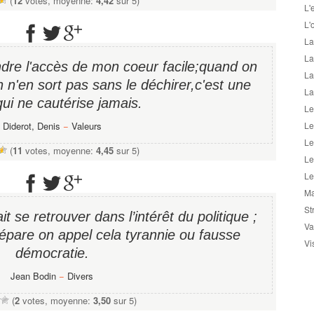
(
12
votes, moyenne:
4,42
sur 5)
L'
L'
La
La
endre l'accès de mon coeur facile;quand on
La
n n'en sort pas sans le déchirer,c'est une
La
qui ne cautérise jamais.
Le
Diderot, Denis
−
Valeurs
Le
Le
(
11
votes, moyenne:
4,45
sur 5)
Le
Le
Ma
St
it se retrouver dans l’intérêt du politique ;
Va
pare on appel cela tyrannie ou fausse
Vi
démocratie.
Jean Bodin
−
Divers
(
2
votes, moyenne:
3,50
sur 5)