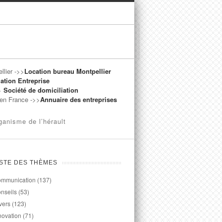
llier ->>
Location bureau Montpellier
ation Entreprise
->
Société de domiciliation
t en France ->>
Annuaire des entreprises
ganisme de l’hérault
ISTE DES THÈMES
mmunication
(137)
nseils
(53)
vers
(123)
novation
(71)