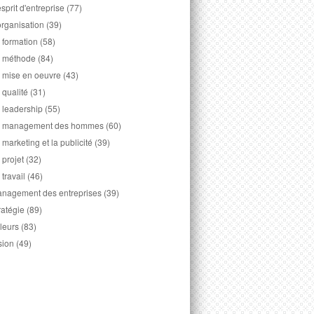
esprit d'entreprise
(77)
organisation
(39)
 formation
(58)
 méthode
(84)
 mise en oeuvre
(43)
 qualité
(31)
 leadership
(55)
 management des hommes
(60)
 marketing et la publicité
(39)
 projet
(32)
 travail
(46)
nagement des entreprises
(39)
ratégie
(89)
leurs
(83)
sion
(49)