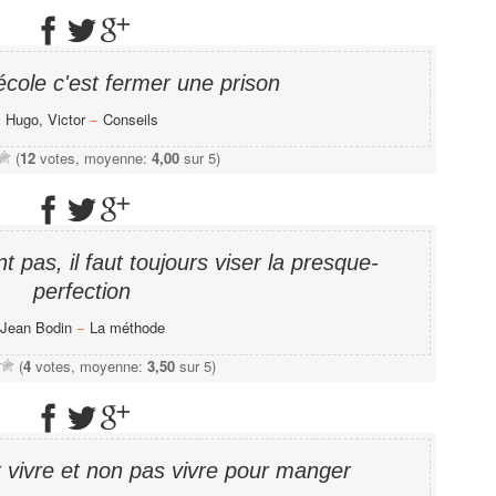
école c'est fermer une prison
Hugo, Victor
−
Conseils
(
12
votes, moyenne:
4,00
sur 5)
t pas, il faut toujours viser la presque-
perfection
Jean Bodin
−
La méthode
(
4
votes, moyenne:
3,50
sur 5)
r vivre et non pas vivre pour manger