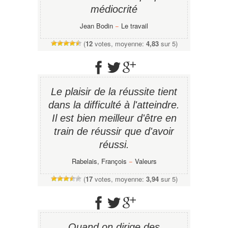
médiocrité
Jean Bodin
−
Le travail
(
12
votes, moyenne:
4,83
sur 5)
Le plaisir de la réussite tient
dans la difficulté à l'atteindre.
Il est bien meilleur d'être en
train de réussir que d'avoir
réussi.
Rabelais, François
−
Valeurs
(
17
votes, moyenne:
3,94
sur 5)
Quand on dirige des