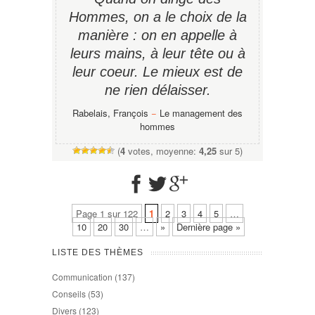
Hommes, on a le choix de la
manière : on en appelle à
leurs mains, à leur tête ou à
leur coeur. Le mieux est de
ne rien délaisser.
Rabelais, François
−
Le management des
hommes
(
4
votes, moyenne:
4,25
sur 5)
Page 1 sur 122
1
2
3
4
5
…
10
20
30
…
»
Dernière page »
LISTE DES THÈMES
Communication
(137)
Conseils
(53)
Divers
(123)