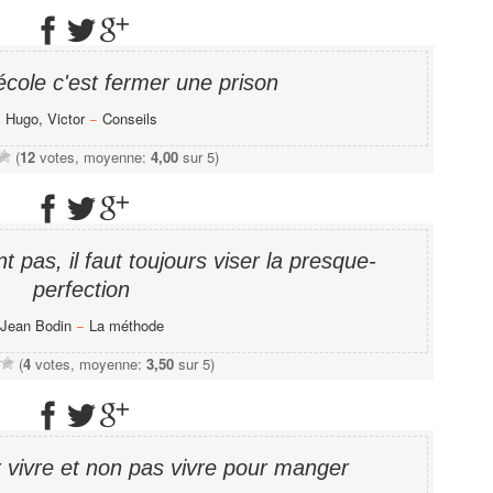
école c'est fermer une prison
Hugo, Victor
−
Conseils
(
12
votes, moyenne:
4,00
sur 5)
t pas, il faut toujours viser la presque-
perfection
Jean Bodin
−
La méthode
(
4
votes, moyenne:
3,50
sur 5)
r vivre et non pas vivre pour manger