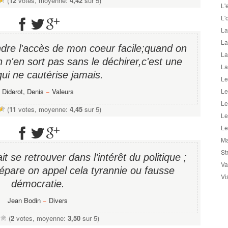
(
12
votes, moyenne:
4,42
sur 5)
L'
L'
La
La
endre l'accès de mon coeur facile;quand on
La
n n'en sort pas sans le déchirer,c'est une
La
qui ne cautérise jamais.
Le
Diderot, Denis
−
Valeurs
Le
Le
(
11
votes, moyenne:
4,45
sur 5)
Le
Le
Ma
St
it se retrouver dans l’intérêt du politique ;
Va
pare on appel cela tyrannie ou fausse
Vi
démocratie.
Jean Bodin
−
Divers
(
2
votes, moyenne:
3,50
sur 5)