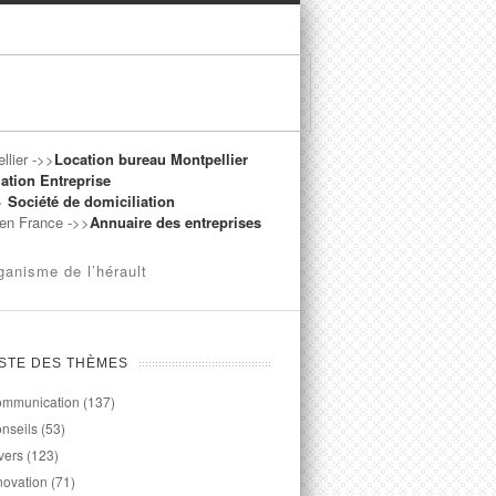
llier ->>
Location bureau Montpellier
ation Entreprise
->
Société de domiciliation
t en France ->>
Annuaire des entreprises
ganisme de l’hérault
ISTE DES THÈMES
mmunication
(137)
nseils
(53)
vers
(123)
novation
(71)