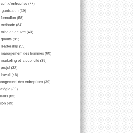
esprit d'entreprise
(77)
organisation
(39)
 formation
(58)
 méthode
(84)
 mise en oeuvre
(43)
 qualité
(31)
 leadership
(55)
 management des hommes
(60)
 marketing et la publicité
(39)
 projet
(32)
 travail
(46)
nagement des entreprises
(39)
ratégie
(89)
leurs
(83)
sion
(49)