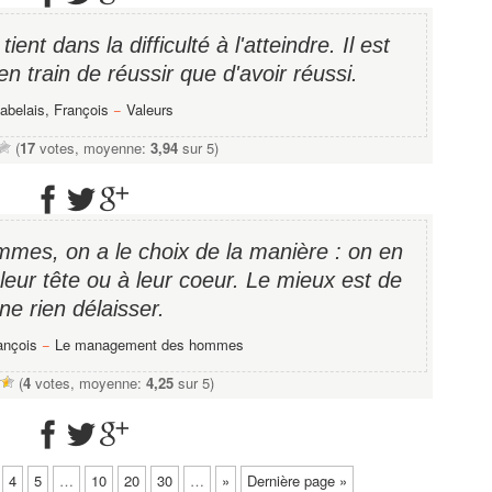
tient dans la difficulté à l'atteindre. Il est
en train de réussir que d'avoir réussi.
abelais, François
−
Valeurs
(
17
votes, moyenne:
3,94
sur 5)
mes, on a le choix de la manière : on en
 leur tête ou à leur coeur. Le mieux est de
ne rien délaisser.
ançois
−
Le management des hommes
(
4
votes, moyenne:
4,25
sur 5)
4
5
…
10
20
30
…
»
Dernière page »