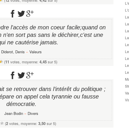
(
12
votes, moyenne:
4,42
sur 5)
L'
L'
La
La
endre l'accès de mon coeur facile;quand on
La
n n'en sort pas sans le déchirer,c'est une
La
qui ne cautérise jamais.
Le
Diderot, Denis
−
Valeurs
Le
Le
(
11
votes, moyenne:
4,45
sur 5)
Le
Le
Ma
St
it se retrouver dans l’intérêt du politique ;
Va
pare on appel cela tyrannie ou fausse
Vi
démocratie.
Jean Bodin
−
Divers
(
2
votes, moyenne:
3,50
sur 5)