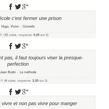
école c'est fermer une prison
Hugo, Victor
−
Conseils
(
12
votes, moyenne:
4,00
sur 5)
t pas, il faut toujours viser la presque-
perfection
Jean Bodin
−
La méthode
(
4
votes, moyenne:
3,50
sur 5)
r vivre et non pas vivre pour manger