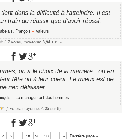
tient dans la difficulté à l'atteindre. Il est
en train de réussir que d'avoir réussi.
abelais, François
−
Valeurs
(
17
votes, moyenne:
3,94
sur 5)
mes, on a le choix de la manière : on en
 leur tête ou à leur coeur. Le mieux est de
ne rien délaisser.
ançois
−
Le management des hommes
(
4
votes, moyenne:
4,25
sur 5)
4
5
…
10
20
30
…
»
Dernière page »