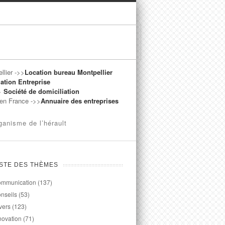
llier ->>
Location bureau Montpellier
ation Entreprise
->
Société de domiciliation
t en France ->>
Annuaire des entreprises
ganisme de l’hérault
ISTE DES THÈMES
mmunication
(137)
nseils
(53)
vers
(123)
novation
(71)