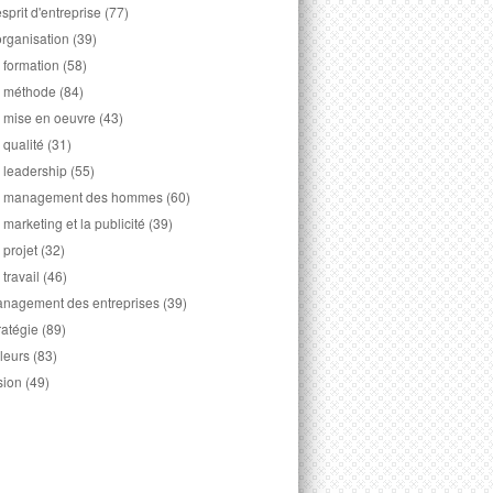
esprit d'entreprise
(77)
organisation
(39)
 formation
(58)
 méthode
(84)
 mise en oeuvre
(43)
 qualité
(31)
 leadership
(55)
 management des hommes
(60)
 marketing et la publicité
(39)
 projet
(32)
 travail
(46)
nagement des entreprises
(39)
ratégie
(89)
leurs
(83)
sion
(49)