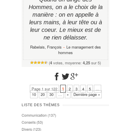
Hommes, on a le choix de la
manière : on en appelle à
leurs mains, à leur tête ou à
leur coeur. Le mieux est de
ne rien délaisser.
Rabelais, François
−
Le management des
hommes
(
4
votes, moyenne:
4,25
sur 5)
Page 1 sur 122
1
2
3
4
5
…
10
20
30
…
»
Dernière page »
LISTE DES THÈMES
Communication
(137)
Conseils
(53)
Divers
(123)