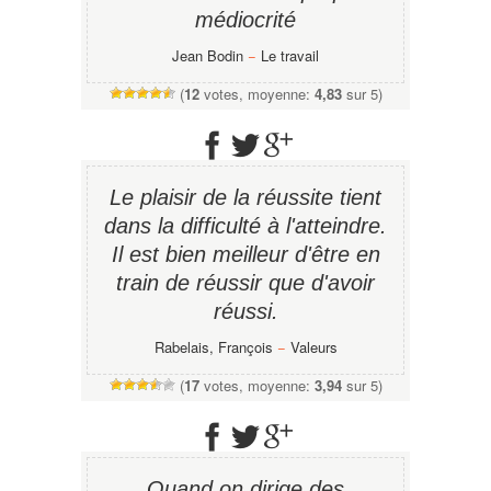
médiocrité
Jean Bodin
−
Le travail
(
12
votes, moyenne:
4,83
sur 5)
Le plaisir de la réussite tient
dans la difficulté à l'atteindre.
Il est bien meilleur d'être en
train de réussir que d'avoir
réussi.
Rabelais, François
−
Valeurs
(
17
votes, moyenne:
3,94
sur 5)
Quand on dirige des