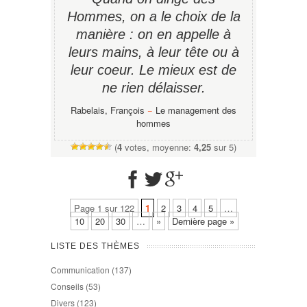
Hommes, on a le choix de la
manière : on en appelle à
leurs mains, à leur tête ou à
leur coeur. Le mieux est de
ne rien délaisser.
Rabelais, François
−
Le management des
hommes
(
4
votes, moyenne:
4,25
sur 5)
Page 1 sur 122
1
2
3
4
5
…
10
20
30
…
»
Dernière page »
LISTE DES THÈMES
Communication
(137)
Conseils
(53)
Divers
(123)