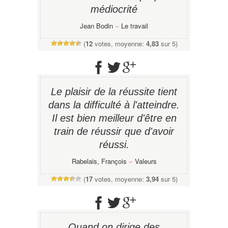
médiocrité
Jean Bodin
−
Le travail
(
12
votes, moyenne:
4,83
sur 5)
Le plaisir de la réussite tient
dans la difficulté à l'atteindre.
Il est bien meilleur d'être en
train de réussir que d'avoir
réussi.
Rabelais, François
−
Valeurs
(
17
votes, moyenne:
3,94
sur 5)
Quand on dirige des