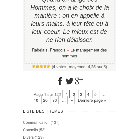
Hommes, on a le choix de la
manière : on en appelle à
leurs mains, à leur tête ou à
leur coeur. Le mieux est de
ne rien délaisser.
Rabelais, François
−
Le management des
hommes
(
4
votes, moyenne:
4,25
sur 5)
Page 1 sur 122
1
2
3
4
5
…
10
20
30
…
»
Dernière page »
LISTE DES THÈMES
Communication
(137)
Conseils
(53)
Divers
(123)