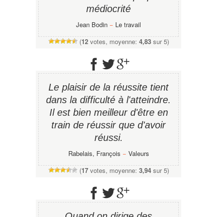
médiocrité
Jean Bodin
−
Le travail
(
12
votes, moyenne:
4,83
sur 5)
Le plaisir de la réussite tient
dans la difficulté à l'atteindre.
Il est bien meilleur d'être en
train de réussir que d'avoir
réussi.
Rabelais, François
−
Valeurs
(
17
votes, moyenne:
3,94
sur 5)
Quand on dirige des