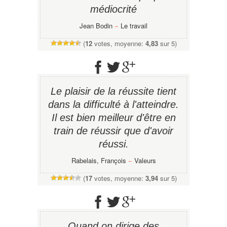
médiocrité
Jean Bodin
−
Le travail
(
12
votes, moyenne:
4,83
sur 5)
Le plaisir de la réussite tient
dans la difficulté à l'atteindre.
Il est bien meilleur d'être en
train de réussir que d'avoir
réussi.
Rabelais, François
−
Valeurs
(
17
votes, moyenne:
3,94
sur 5)
Quand on dirige des