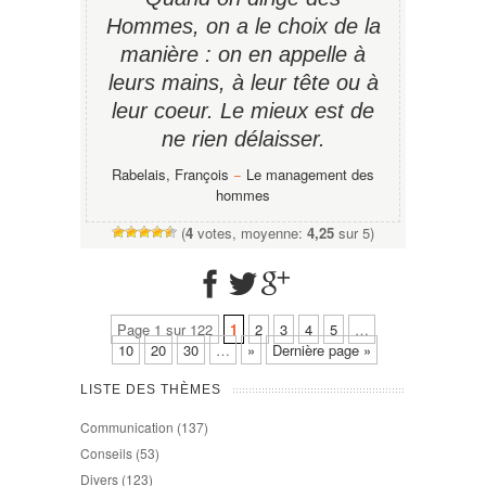
Hommes, on a le choix de la
manière : on en appelle à
leurs mains, à leur tête ou à
leur coeur. Le mieux est de
ne rien délaisser.
Rabelais, François
−
Le management des
hommes
(
4
votes, moyenne:
4,25
sur 5)
Page 1 sur 122
1
2
3
4
5
…
10
20
30
…
»
Dernière page »
LISTE DES THÈMES
Communication
(137)
Conseils
(53)
Divers
(123)