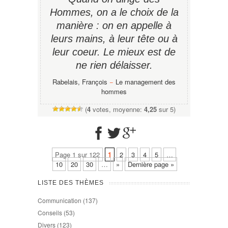
Hommes, on a le choix de la
manière : on en appelle à
leurs mains, à leur tête ou à
leur coeur. Le mieux est de
ne rien délaisser.
Rabelais, François
−
Le management des
hommes
(
4
votes, moyenne:
4,25
sur 5)
Page 1 sur 122
1
2
3
4
5
…
10
20
30
…
»
Dernière page »
LISTE DES THÈMES
Communication
(137)
Conseils
(53)
Divers
(123)