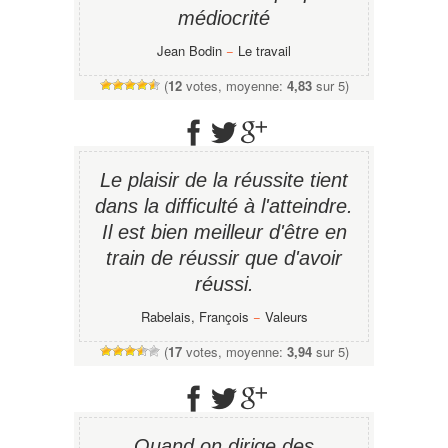
médiocrité
Jean Bodin
−
Le travail
(
12
votes, moyenne:
4,83
sur 5)
Le plaisir de la réussite tient
dans la difficulté à l'atteindre.
Il est bien meilleur d'être en
train de réussir que d'avoir
réussi.
Rabelais, François
−
Valeurs
(
17
votes, moyenne:
3,94
sur 5)
Quand on dirige des