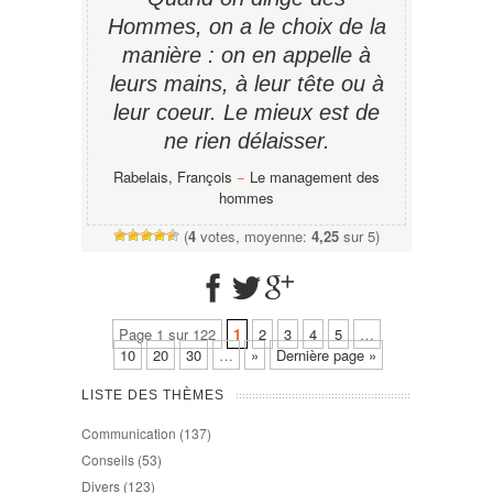
Hommes, on a le choix de la
manière : on en appelle à
leurs mains, à leur tête ou à
leur coeur. Le mieux est de
ne rien délaisser.
Rabelais, François
−
Le management des
hommes
(
4
votes, moyenne:
4,25
sur 5)
Page 1 sur 122
1
2
3
4
5
…
10
20
30
…
»
Dernière page »
LISTE DES THÈMES
Communication
(137)
Conseils
(53)
Divers
(123)