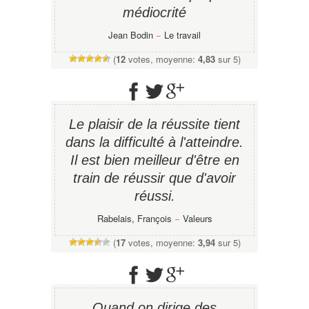
médiocrité
Jean Bodin
−
Le travail
(
12
votes, moyenne:
4,83
sur 5)
Le plaisir de la réussite tient
dans la difficulté à l'atteindre.
Il est bien meilleur d'être en
train de réussir que d'avoir
réussi.
Rabelais, François
−
Valeurs
(
17
votes, moyenne:
3,94
sur 5)
Quand on dirige des