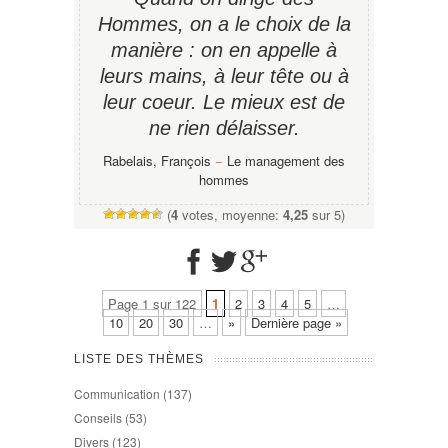
Hommes, on a le choix de la
manière : on en appelle à
leurs mains, à leur tête ou à
leur coeur. Le mieux est de
ne rien délaisser.
Rabelais, François
−
Le management des
hommes
(
4
votes, moyenne:
4,25
sur 5)
Page 1 sur 122
1
2
3
4
5
…
10
20
30
…
»
Dernière page »
LISTE DES THÈMES
Communication
(137)
Conseils
(53)
Divers
(123)