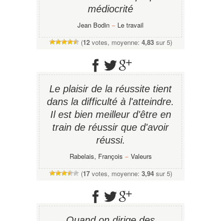
médiocrité
Jean Bodin
−
Le travail
(
12
votes, moyenne:
4,83
sur 5)
Le plaisir de la réussite tient
dans la difficulté à l'atteindre.
Il est bien meilleur d'être en
train de réussir que d'avoir
réussi.
Rabelais, François
−
Valeurs
(
17
votes, moyenne:
3,94
sur 5)
Quand on dirige des