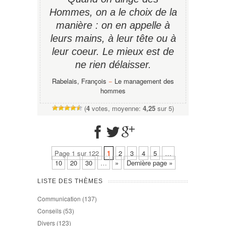
Hommes, on a le choix de la
manière : on en appelle à
leurs mains, à leur tête ou à
leur coeur. Le mieux est de
ne rien délaisser.
Rabelais, François
−
Le management des
hommes
(
4
votes, moyenne:
4,25
sur 5)
Page 1 sur 122
1
2
3
4
5
…
10
20
30
…
»
Dernière page »
LISTE DES THÈMES
Communication
(137)
Conseils
(53)
Divers
(123)