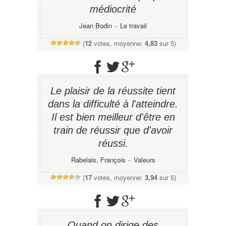
médiocrité
Jean Bodin
−
Le travail
(
12
votes, moyenne:
4,83
sur 5)
Le plaisir de la réussite tient
dans la difficulté à l'atteindre.
Il est bien meilleur d'être en
train de réussir que d'avoir
réussi.
Rabelais, François
−
Valeurs
(
17
votes, moyenne:
3,94
sur 5)
Quand on dirige des