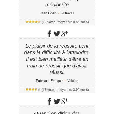
médiocrité
Jean Bodin
−
Le travail
(
12
votes, moyenne:
4,83
sur 5)
Le plaisir de la réussite tient
dans la difficulté à l'atteindre.
Il est bien meilleur d'être en
train de réussir que d'avoir
réussi.
Rabelais, François
−
Valeurs
(
17
votes, moyenne:
3,94
sur 5)
Quand on dirige des