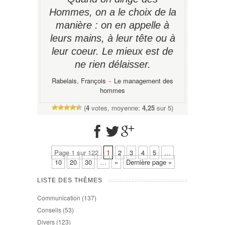
Hommes, on a le choix de la
manière : on en appelle à
leurs mains, à leur tête ou à
leur coeur. Le mieux est de
ne rien délaisser.
Rabelais, François
−
Le management des
hommes
(
4
votes, moyenne:
4,25
sur 5)
Page 1 sur 122
1
2
3
4
5
…
10
20
30
…
»
Dernière page »
LISTE DES THÈMES
Communication
(137)
Conseils
(53)
Divers
(123)