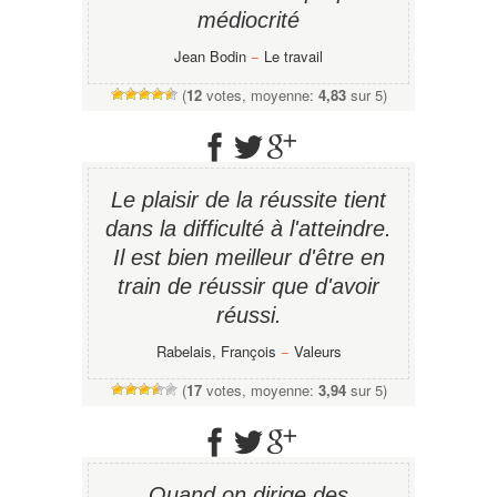
médiocrité
Jean Bodin
−
Le travail
(
12
votes, moyenne:
4,83
sur 5)
Le plaisir de la réussite tient
dans la difficulté à l'atteindre.
Il est bien meilleur d'être en
train de réussir que d'avoir
réussi.
Rabelais, François
−
Valeurs
(
17
votes, moyenne:
3,94
sur 5)
Quand on dirige des