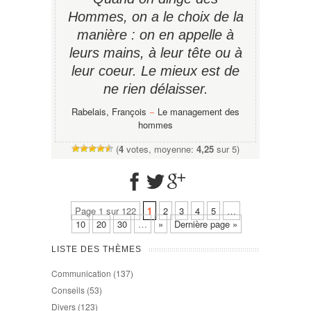
Hommes, on a le choix de la
manière : on en appelle à
leurs mains, à leur tête ou à
leur coeur. Le mieux est de
ne rien délaisser.
Rabelais, François
−
Le management des
hommes
(
4
votes, moyenne:
4,25
sur 5)
Page 1 sur 122
1
2
3
4
5
…
10
20
30
…
»
Dernière page »
LISTE DES THÈMES
Communication
(137)
Conseils
(53)
Divers
(123)