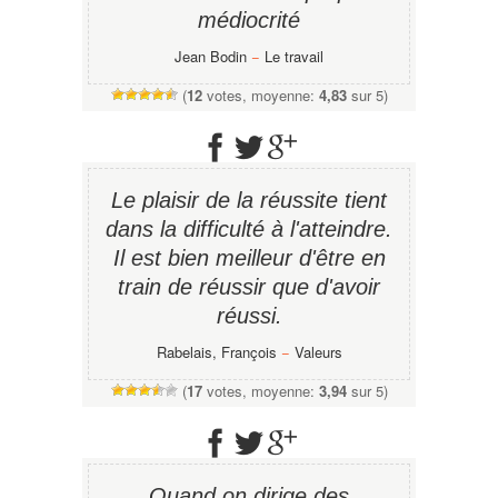
médiocrité
Jean Bodin
−
Le travail
(
12
votes, moyenne:
4,83
sur 5)
Le plaisir de la réussite tient
dans la difficulté à l'atteindre.
Il est bien meilleur d'être en
train de réussir que d'avoir
réussi.
Rabelais, François
−
Valeurs
(
17
votes, moyenne:
3,94
sur 5)
Quand on dirige des