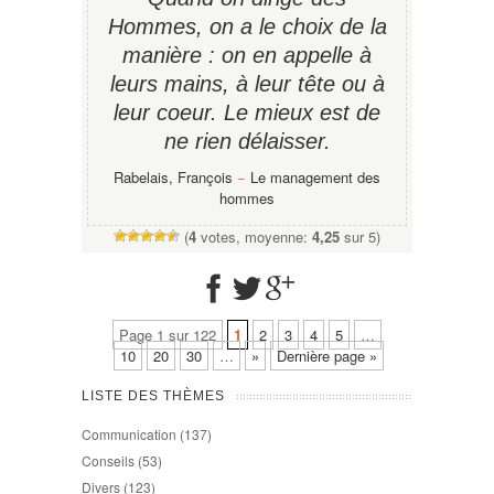
Hommes, on a le choix de la
manière : on en appelle à
leurs mains, à leur tête ou à
leur coeur. Le mieux est de
ne rien délaisser.
Rabelais, François
−
Le management des
hommes
(
4
votes, moyenne:
4,25
sur 5)
Page 1 sur 122
1
2
3
4
5
…
10
20
30
…
»
Dernière page »
LISTE DES THÈMES
Communication
(137)
Conseils
(53)
Divers
(123)