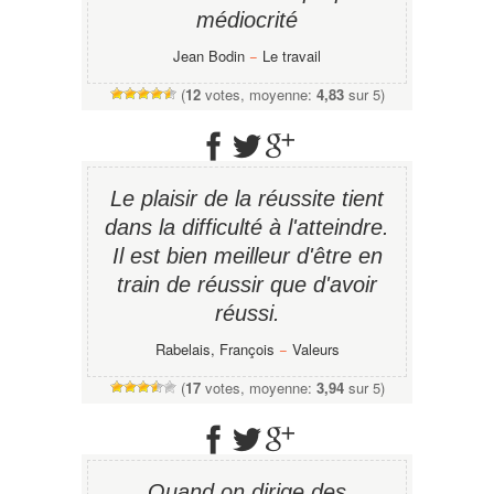
médiocrité
Jean Bodin
−
Le travail
(
12
votes, moyenne:
4,83
sur 5)
Le plaisir de la réussite tient
dans la difficulté à l'atteindre.
Il est bien meilleur d'être en
train de réussir que d'avoir
réussi.
Rabelais, François
−
Valeurs
(
17
votes, moyenne:
3,94
sur 5)
Quand on dirige des