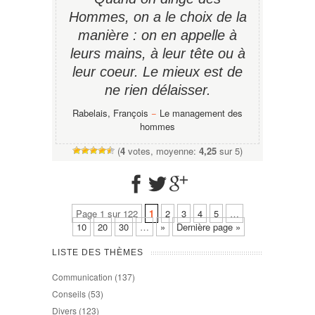
Hommes, on a le choix de la
manière : on en appelle à
leurs mains, à leur tête ou à
leur coeur. Le mieux est de
ne rien délaisser.
Rabelais, François
−
Le management des
hommes
(
4
votes, moyenne:
4,25
sur 5)
Page 1 sur 122
1
2
3
4
5
…
10
20
30
…
»
Dernière page »
LISTE DES THÈMES
Communication
(137)
Conseils
(53)
Divers
(123)