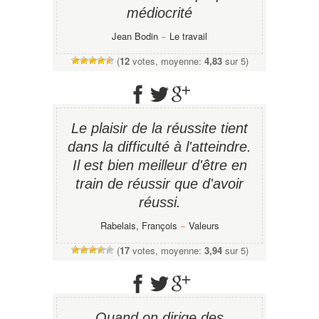
médiocrité
Jean Bodin
−
Le travail
(
12
votes, moyenne:
4,83
sur 5)
Le plaisir de la réussite tient
dans la difficulté à l'atteindre.
Il est bien meilleur d'être en
train de réussir que d'avoir
réussi.
Rabelais, François
−
Valeurs
(
17
votes, moyenne:
3,94
sur 5)
Quand on dirige des