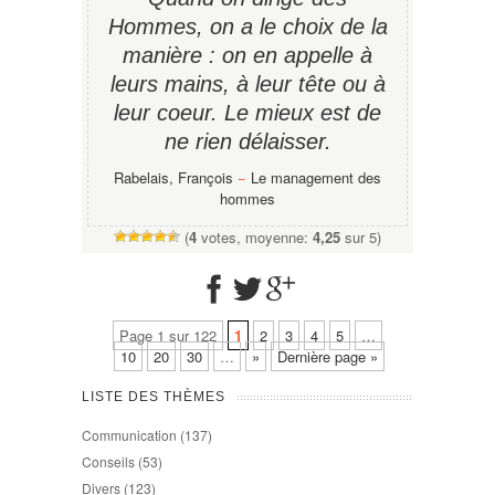
Hommes, on a le choix de la
manière : on en appelle à
leurs mains, à leur tête ou à
leur coeur. Le mieux est de
ne rien délaisser.
Rabelais, François
−
Le management des
hommes
(
4
votes, moyenne:
4,25
sur 5)
Page 1 sur 122
1
2
3
4
5
…
10
20
30
…
»
Dernière page »
LISTE DES THÈMES
Communication
(137)
Conseils
(53)
Divers
(123)