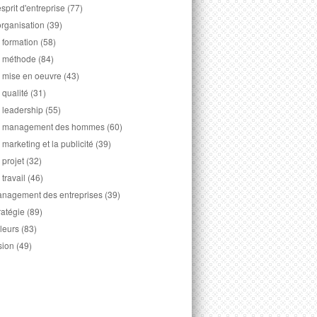
esprit d'entreprise
(77)
organisation
(39)
 formation
(58)
 méthode
(84)
 mise en oeuvre
(43)
 qualité
(31)
 leadership
(55)
 management des hommes
(60)
 marketing et la publicité
(39)
 projet
(32)
 travail
(46)
nagement des entreprises
(39)
ratégie
(89)
leurs
(83)
sion
(49)