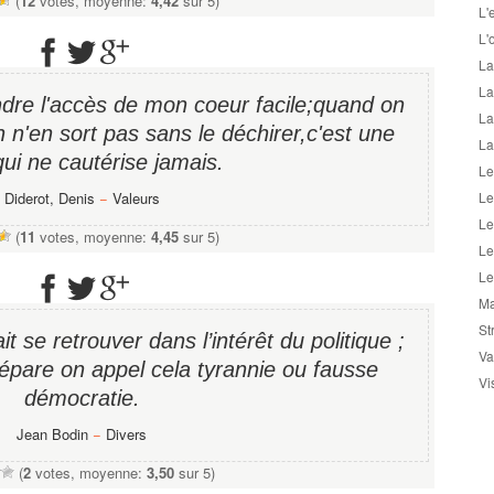
(
12
votes, moyenne:
4,42
sur 5)
L'
L'
La
La
endre l'accès de mon coeur facile;quand on
La
n n'en sort pas sans le déchirer,c'est une
La
qui ne cautérise jamais.
Le
Diderot, Denis
−
Valeurs
Le
Le
(
11
votes, moyenne:
4,45
sur 5)
Le
Le
Ma
St
it se retrouver dans l’intérêt du politique ;
Va
pare on appel cela tyrannie ou fausse
Vi
démocratie.
Jean Bodin
−
Divers
(
2
votes, moyenne:
3,50
sur 5)