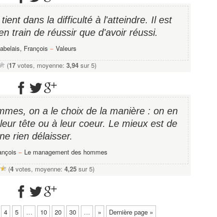
tient dans la difficulté à l'atteindre. Il est
en train de réussir que d'avoir réussi.
abelais, François
−
Valeurs
(
17
votes, moyenne:
3,94
sur 5)
mes, on a le choix de la manière : on en
 leur tête ou à leur coeur. Le mieux est de
ne rien délaisser.
ançois
−
Le management des hommes
(
4
votes, moyenne:
4,25
sur 5)
4
5
…
10
20
30
…
»
Dernière page »