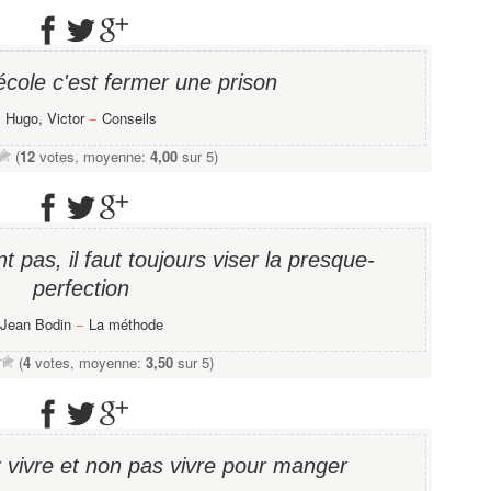
école c'est fermer une prison
Hugo, Victor
−
Conseils
(
12
votes, moyenne:
4,00
sur 5)
t pas, il faut toujours viser la presque-
perfection
Jean Bodin
−
La méthode
(
4
votes, moyenne:
3,50
sur 5)
r vivre et non pas vivre pour manger