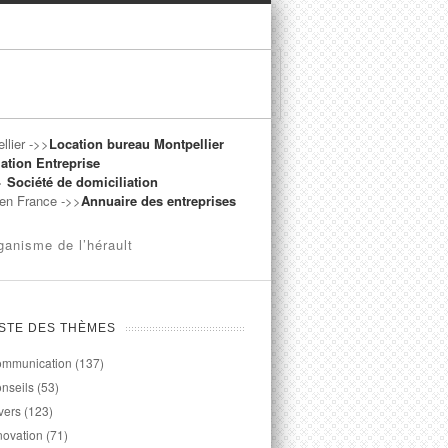
llier ->>
Location bureau Montpellier
ation Entreprise
->
Société de domiciliation
t en France ->>
Annuaire des entreprises
ganisme de l’hérault
ISTE DES THÈMES
mmunication
(137)
nseils
(53)
vers
(123)
novation
(71)