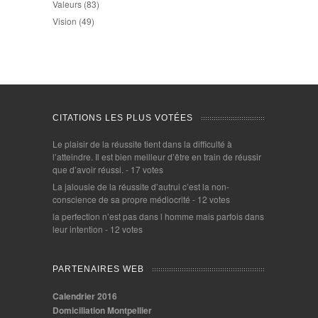
Valeurs
(83)
Vision
(49)
CITATIONS LES PLUS VOTÉES
Le plaisir de la réussite tient dans la difficulté à
l’atteindre. Il est bien meilleur d’être en train de réussir
que d’avoir réussi.
- 17 votes
La jalousie de la réussite d’autrui c’est la non-
conscience de sa propre médiocrité
- 12 votes
la perfection n’est pas dans l homme mais parfois dans
leur intention
- 12 votes
PARTENAIRES WEB
Calendrier 2016
Domiciliation Montpellier