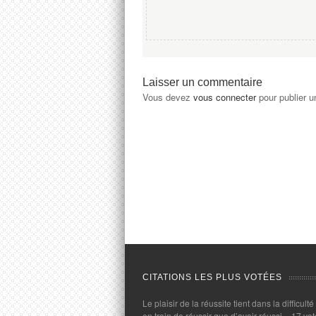
Laisser un commentaire
Vous devez
vous connecter
pour publier 
CITATIONS LES PLUS VOTÉES
Le plaisir de la réussite tient dans la difficulté
en train de réussir que d’avoir réussi.
- 17 vot