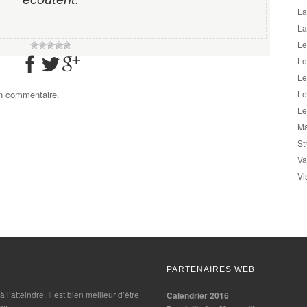
La
−
La
Le
Le
Le
un commentaire.
Le
Le
Ma
St
Va
Vi
PARTENAIRES WEB
 à l’atteindre. Il est bien meilleur d’être
Calendrier 2016
es