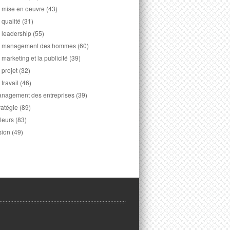
 mise en oeuvre
(43)
 qualité
(31)
 leadership
(55)
 management des hommes
(60)
 marketing et la publicité
(39)
 projet
(32)
 travail
(46)
nagement des entreprises
(39)
ratégie
(89)
leurs
(83)
sion
(49)