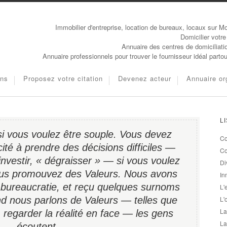
Immobilier d'entreprise, location de bureaux, locaux sur Mo
Domicilier votre
Annuaire des centres de domiciliati
Annuaire professionnels pour trouver le fournisseur idéal parto
ons
Proposez votre citation
Devenez acteur
Annuaire or
L
si vous voulez être souple. Vous devez
Co
té à prendre des décisions difficiles —
Co
nvestir, « dégraisser » — si vous voulez
Di
ous promouvez des Valeurs. Nous avons
In
 la bureaucratie, et reçu quelques surnoms
L'
nd nous parlons de Valeurs — telles que
L'
La
é, regarder la réalité en face — les gens
La
écoutent.