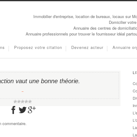
Immobilier d'entreprise, location de bureaux, locaux sur Mo
Domicilier votre
Annuaire des centres de domiciliati
Annuaire professionnels pour trouver le fournisseur idéal parto
ons
Proposez votre citation
Devenez acteur
Annuaire or
L
ction vaut une bonne théorie.
Co
−
Co
Di
In
L'
L'
un commentaire.
La
La