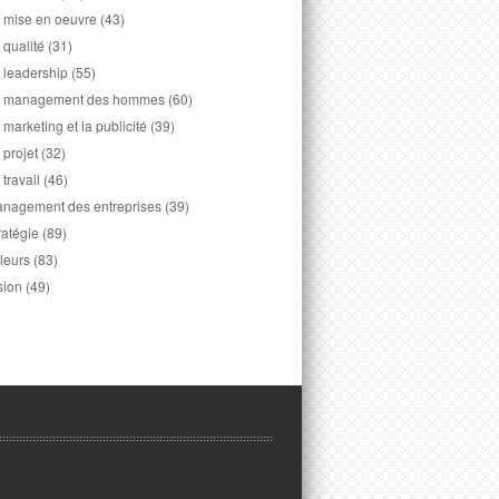
 mise en oeuvre
(43)
 qualité
(31)
 leadership
(55)
 management des hommes
(60)
 marketing et la publicité
(39)
 projet
(32)
 travail
(46)
nagement des entreprises
(39)
ratégie
(89)
leurs
(83)
sion
(49)