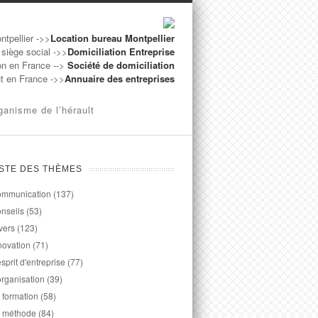
ntpellier ->>
Location bureau Montpellier
 siège social ->>
Domiciliation Entreprise
on en France -->
Société de domiciliation
ut en France ->>
Annuaire des entreprises
ganisme de l’hérault
ISTE DES THÈMES
mmunication
(137)
nseils
(53)
vers
(123)
novation
(71)
esprit d'entreprise
(77)
organisation
(39)
 formation
(58)
 méthode
(84)