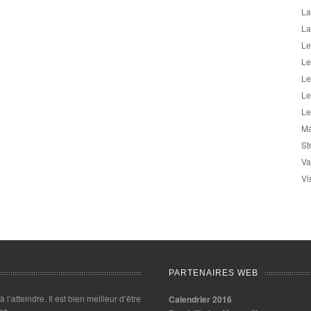
La
La
Le
Le
Le
Le
Le
Ma
St
Va
Vi
PARTENAIRES WEB
 à l’atteindre. Il est bien meilleur d’être
Calendrier 2016
es